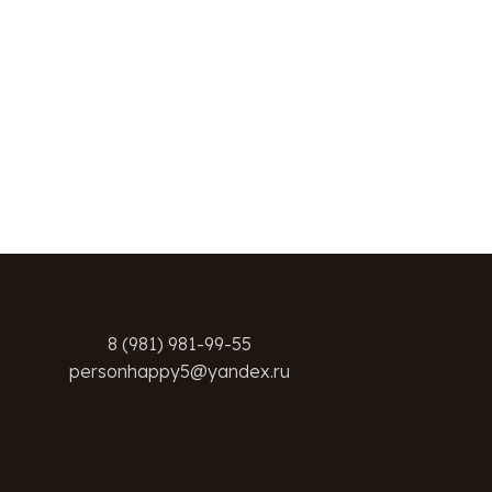
8 (981) 981-99-55
personhappy5@yandex.ru