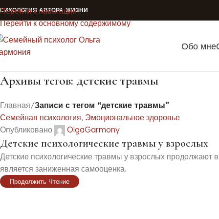
Перейти к навигации
СИХОЛОГИЯ АВТОРА ЖИЗНИ
08
Перейти к основному содержимому
ИЮЛ
Обо мне
Архивы тегов: детские травмы
Главная
/
Записи с тегом “детские травмы”
Семейная психология
,
Эмоциональное здоровье
Опубликовано
OlgaGarmony
Детские психологические травмы у взрослых
Детские психологические травмы у взрослых продолжают 
является заниженная самооценка.
Продолжить Чтение